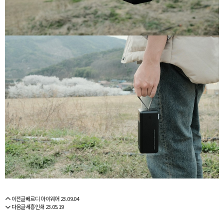
이전글
베르디 아이웨어
23.09.04
다음글
세흥인쇄
23.05.19